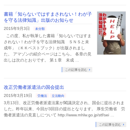
書籍「知らないではすまされない！わが子
を守る法律知識」出版のお知らせ
2015年9月3日
未分類
この度、私が執筆した書籍「知らないではすま
されない！わが子を守る法律知識 ＳＮＳと未
成年」（ＫＫベストブック）が出版されまし
た。 アマゾンの紹介ページはこちら。 各章の見
出しは次のとおりです。 第１章 未成 …
この記事を読む
改正労働者派遣法の国会提出
2015年3月19日
労働法
立法動向
3月13日、改正労働者派遣法案が閣議決定され、国会に提出されま
した。昨年以来、今回が3回目の提出となります。 厚生労働省 労
働者派遣法の見直しについて http://www.mhlw.go.jp/stf/sei …
この記事を読む