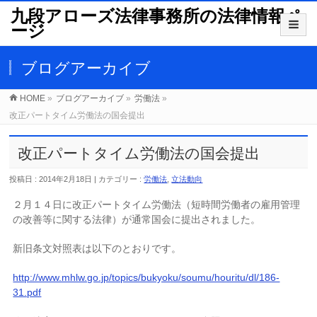
九段アローズ法律事務所の法律情報ペ
ージ
ブログアーカイブ
HOME
»
ブログアーカイブ
»
労働法
»
改正パートタイム労働法の国会提出
改正パートタイム労働法の国会提出
投稿日 : 2014年2月18日 | カテゴリー :
労働法
,
立法動向
２月１４日に改正パートタイム労働法（
短時間労働者の雇用管理
の改善等に関する法律）
が通常国会に提出されました。
新旧条文対照表は以下のとおりです。
http://www.mhlw.go.jp/topics/bukyoku/soumu/houritu/dl/186-
31.pdf